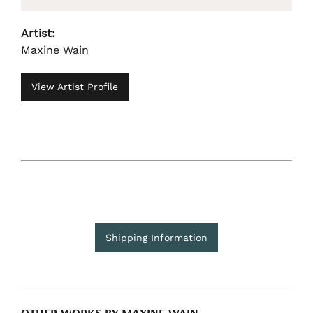
Artist:
Maxine Wain
View Artist Profile
Shipping Information
OTHER WORKS BY MAXINE WAIN